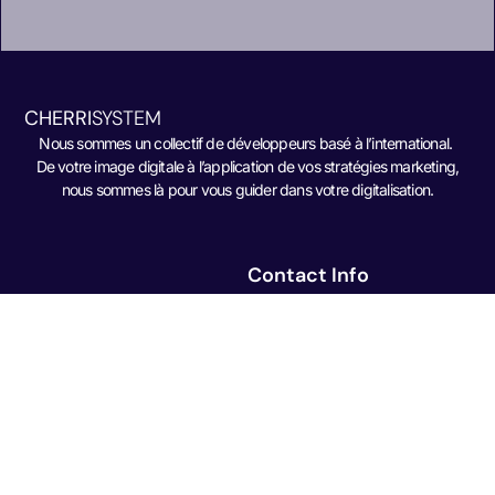
CHERRI
SYSTEM
Nous sommes un collectif de développeurs basé à l’international.
De votre image digitale à l’application de vos stratégies marketing,
nous sommes là pour vous guider dans votre digitalisation.
Contact Info
Montpellier
Genève
Tel Aviv
Dimanche à Vendredi
de 8:00 à 20:00
Événements
Nous organisons occasionnellement des webinaires et des rencontres