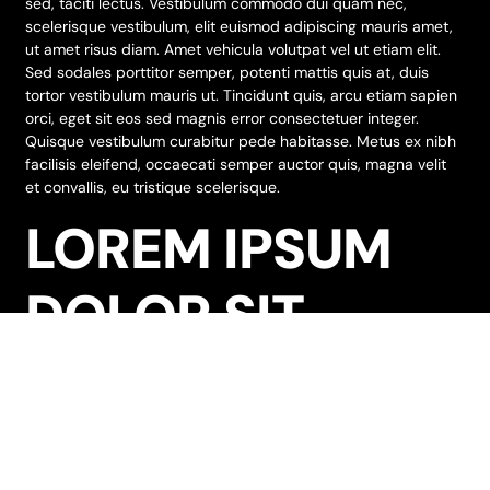
sed, taciti lectus. Vestibulum commodo dui quam nec,
scelerisque vestibulum, elit euismod adipiscing mauris amet,
ut amet risus diam. Amet vehicula volutpat vel ut etiam elit.
Sed sodales porttitor semper, potenti mattis quis at, duis
tortor vestibulum mauris ut. Tincidunt quis, arcu etiam sapien
orci, eget sit eos sed magnis error consectetuer integer.
Quisque vestibulum curabitur pede habitasse. Metus ex nibh
facilisis eleifend, occaecati semper auctor quis, magna velit
et convallis, eu tristique scelerisque.
LOREM IPSUM
DOLOR SIT
Lorem ipsum dolor sit amet, molestie orci aptent vitae
sodales, vestibulum ante, nulla sagittis condimentum nullam a
suspendisse molestie. Et elit metus, morbi nobis lorem ante
ipsum dui sit, elit augue nunc leo ipsum, tempor ut felis dolor,
etiam nec nibh. Phasellus id vel urna, adipiscing integer diam