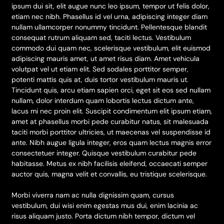
ipsum dui sit, elit augue nunc leo ipsum, tempor ut felis dolor,
etiam nec nibh. Phasellus id vel urna, adipiscing integer diam
nullam ullamcorper nonummy tincidunt. Pellentesque blandit
consequat rutrum aliquam sed, taciti lectus. Vestibulum
commodo dui quam nec, scelerisque vestibulum, elit euismod
adipiscing mauris amet, ut amet risus diam. Amet vehicula
volutpat vel ut etiam elit. Sed sodales porttitor semper,
potenti mattis quis at, duis tortor vestibulum mauris ut.
Tincidunt quis, arcu etiam sapien orci, eget sit eos sed nullam
nullam, dolor interdum quam lobortis lectus dictum ante,
lacus mi nec proin elit. Suscipit condimentum elit ipsum etiam,
amet at phasellus morbi pede curabitur natus, sit malesuada
taciti morbi porttitor ultricies, ut maecenas vel suspendisse id
ante. Nibh augue ligula integer, eros quam lectus magnis error
consectetuer integer. Quisque vestibulum curabitur pede
habitasse. Metus ex nibh facilisis eleifend, occaecati semper
auctor quis, magna velit et convallis, eu tristique scelerisque.
Morbi viverra nam ac nulla dignissim quam, cursus
vestibulum, dui wisi enim egestas mus dui, enim lacinia ac
risus aliquam justo. Porta dictum nibh tempor, dictum vel