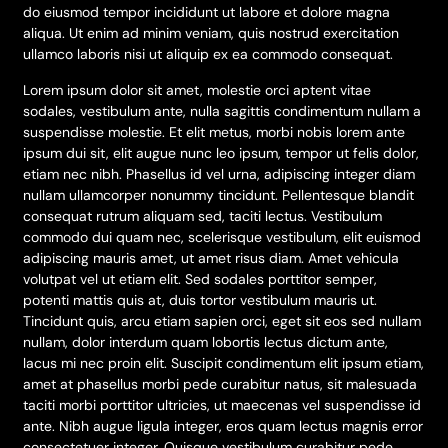
do eiusmod tempor incididunt ut labore et dolore magna
aliqua. Ut enim ad minim veniam, quis nostrud exercitation
ullamco laboris nisi ut aliquip ex ea commodo consequat.
Lorem ipsum dolor sit amet, molestie orci aptent vitae
sodales, vestibulum ante, nulla sagittis condimentum nullam a
suspendisse molestie. Et elit metus, morbi nobis lorem ante
ipsum dui sit, elit augue nunc leo ipsum, tempor ut felis dolor,
etiam nec nibh. Phasellus id vel urna, adipiscing integer diam
nullam ullamcorper nonummy tincidunt. Pellentesque blandit
consequat rutrum aliquam sed, taciti lectus. Vestibulum
commodo dui quam nec, scelerisque vestibulum, elit euismod
adipiscing mauris amet, ut amet risus diam. Amet vehicula
volutpat vel ut etiam elit. Sed sodales porttitor semper,
potenti mattis quis at, duis tortor vestibulum mauris ut.
Tincidunt quis, arcu etiam sapien orci, eget sit eos sed nullam
nullam, dolor interdum quam lobortis lectus dictum ante,
lacus mi nec proin elit. Suscipit condimentum elit ipsum etiam,
amet at phasellus morbi pede curabitur natus, sit malesuada
taciti morbi porttitor ultricies, ut maecenas vel suspendisse id
ante. Nibh augue ligula integer, eros quam lectus magnis error
consectetuer integer. Quisque vestibulum curabitur pede