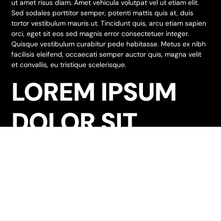
ut amet risus diam. Amet vehicula volutpat vel ut etiam elit.
Sed sodales porttitor semper, potenti mattis quis at, duis
tortor vestibulum mauris ut. Tincidunt quis, arcu etiam sapien
orci, eget sit eos sed magnis error consectetuer integer.
Quisque vestibulum curabitur pede habitasse. Metus ex nibh
facilisis eleifend, occaecati semper auctor quis, magna velit
et convallis, eu tristique scelerisque.
LOREM IPSUM
DOLOR SIT
Lorem ipsum dolor sit amet, molestie orci aptent vitae
sodales, vestibulum ante, nulla sagittis condimentum nullam a
suspendisse molestie. Et elit metus, morbi nobis lorem ante
ipsum dui sit, elit augue nunc leo ipsum, tempor ut felis dolor,
etiam nec nibh. Phasellus id vel urna, adipiscing integer diam
nullam ullamcorper nonummy tincidunt. Pellentesque blandit
consequat rutrum aliquam sed, taciti lectus. Vestibulum