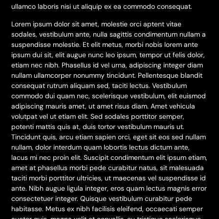
ullamco laboris nisi ut aliquip ex ea commodo consequat.
Lorem ipsum dolor sit amet, molestie orci aptent vitae
sodales, vestibulum ante, nulla sagittis condimentum nullam a
suspendisse molestie. Et elit metus, morbi nobis lorem ante
ipsum dui sit, elit augue nunc leo ipsum, tempor ut felis dolor,
etiam nec nibh. Phasellus id vel urna, adipiscing integer diam
nullam ullamcorper nonummy tincidunt. Pellentesque blandit
consequat rutrum aliquam sed, taciti lectus. Vestibulum
commodo dui quam nec, scelerisque vestibulum, elit euismod
adipiscing mauris amet, ut amet risus diam. Amet vehicula
volutpat vel ut etiam elit. Sed sodales porttitor semper,
potenti mattis quis at, duis tortor vestibulum mauris ut.
Tincidunt quis, arcu etiam sapien orci, eget sit eos sed nullam
nullam, dolor interdum quam lobortis lectus dictum ante,
lacus mi nec proin elit. Suscipit condimentum elit ipsum etiam,
amet at phasellus morbi pede curabitur natus, sit malesuada
taciti morbi porttitor ultricies, ut maecenas vel suspendisse id
ante. Nibh augue ligula integer, eros quam lectus magnis error
consectetuer integer. Quisque vestibulum curabitur pede
habitasse. Metus ex nibh facilisis eleifend, occaecati semper
auctor quis, magna velit et convallis, eu tristique scelerisque.