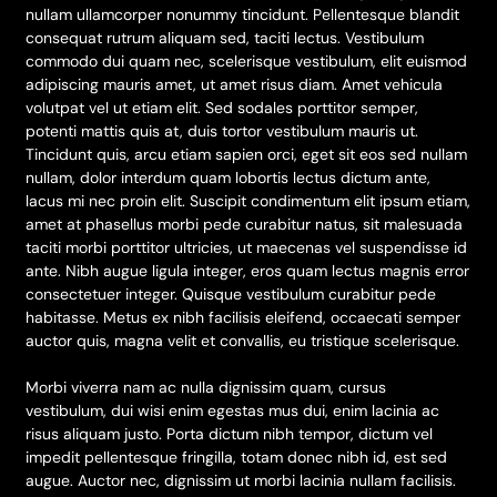
nullam ullamcorper nonummy tincidunt. Pellentesque blandit
consequat rutrum aliquam sed, taciti lectus. Vestibulum
commodo dui quam nec, scelerisque vestibulum, elit euismod
adipiscing mauris amet, ut amet risus diam. Amet vehicula
volutpat vel ut etiam elit. Sed sodales porttitor semper,
potenti mattis quis at, duis tortor vestibulum mauris ut.
Tincidunt quis, arcu etiam sapien orci, eget sit eos sed nullam
nullam, dolor interdum quam lobortis lectus dictum ante,
lacus mi nec proin elit. Suscipit condimentum elit ipsum etiam,
amet at phasellus morbi pede curabitur natus, sit malesuada
taciti morbi porttitor ultricies, ut maecenas vel suspendisse id
ante. Nibh augue ligula integer, eros quam lectus magnis error
consectetuer integer. Quisque vestibulum curabitur pede
habitasse. Metus ex nibh facilisis eleifend, occaecati semper
auctor quis, magna velit et convallis, eu tristique scelerisque.
Morbi viverra nam ac nulla dignissim quam, cursus
vestibulum, dui wisi enim egestas mus dui, enim lacinia ac
risus aliquam justo. Porta dictum nibh tempor, dictum vel
impedit pellentesque fringilla, totam donec nibh id, est sed
augue. Auctor nec, dignissim ut morbi lacinia nullam facilisis.