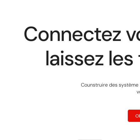
Connectez 
laissez les
Counstruire des système i
v
O