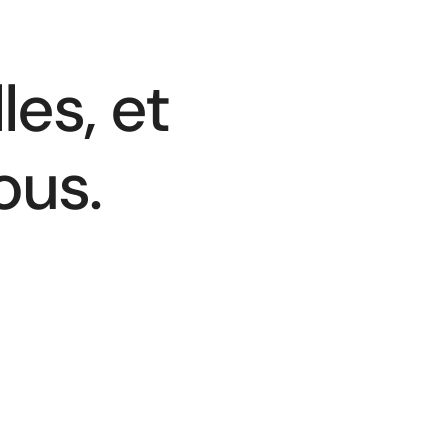
les, et
ous.